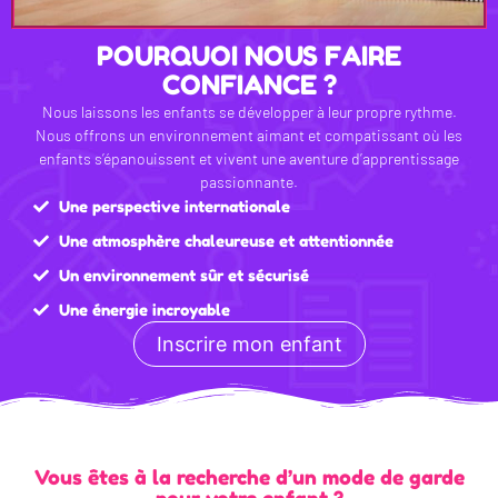
POURQUOI NOUS FAIRE
CONFIANCE ?
Nous laissons les enfants se développer à leur propre rythme.
Nous offrons un environnement aimant et compatissant où les
enfants s’épanouissent et vivent une aventure d’apprentissage
passionnante.
Une perspective internationale
Une atmosphère chaleureuse et attentionnée
Un environnement sûr et sécurisé
Une énergie incroyable
Inscrire mon enfant
Vous êtes à la recherche d’un mode de garde