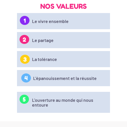
NOS VALEURS
1
Le vivre ensemble
2
Le partage
3
La tolérance
4
L’épanouissement et la réussite
5
L’ouverture au monde qui nous
entoure