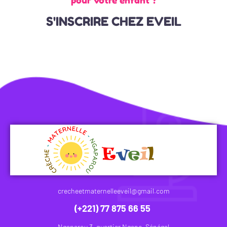
pour votre enfant ?
S'INSCRIRE CHEZ EVEIL
crecheetmaternelleeveil@gmail.com
(+221) 77 875 66 55
Ngaparou 3, quartier Ngane, Sénégal